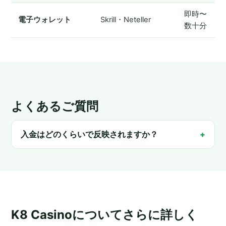
即時〜
電子ウォレット
Skrill・Neteller
数十分
よくあるご質問
入金はどのくらいで反映されますか？
K8 Casinoについてさらに詳しく