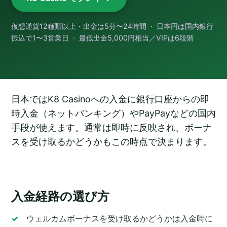
仮想通貨12種類以上・出金は5分〜24時間 · 日本円は国内銀行
振込で1〜3営業日 · 最低出金5,000円相当／VIPは6段階
日本ではK8 Casinoへの入金に銀行口座からの即
時入金（ネットバンキング）やPayPayなどの国内
手段が使えます。通常は即時に反映され、ボーナ
スを受け取るかどうかもこの時点で決まります。
入金経路の選び方
ウェルカムボーナスを受け取るかどうかは入金時に